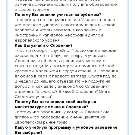
изменить специальность, и получить образование
в сфере туризма.
Почему Вы решили учиться за рубежом?
- поработав по специальности в Украине, поняла
что местного диплома недостаточно для высокой
зарплаты. А чтобы работать в компаниях с
иностранным капиталом необходим диплом
европейского уровня.
Как Вы узнали о Словении?
- честно говоря - случайно. Просто одна знакомая
рассказала, что её лучшая подруга учиться в
Словении, и ей очень нравиться университет,
страна и люди. Мы посмотрели, почитали об этой
красивой, маленькой и гордой стране, и Словения
влюбила в себя с первого взгляда. Спустя год, за
2 недели до нашего отъезда эта же подруга на
вопрос "и как дела у знакомой со Словении?",
отвечает: "в смысле? В какой Словении? Она в
Словакии учиться".
Почему Вы остановили свой выбор на
магистратуре именно в Словении?
- потому что работники, у которых Словенские
дипломы об образовании, очень ценятся на
Европейском рынке труда.
Какую учебную программу и учебное заведение
Вы выбрали?