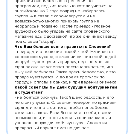
принятии окончательного решения по
программам, ведь изначально хотели учиться на
английском, но 2 года подряд не набиралась
группа. А в связи с коронавирусом и не
возможностью многих приехать группа не
набралась и подавно. После приезда - главное
трудностью было угадать на сайте словенского
магазина еды с доставкой что же они имеют ввиду
под словом "skupaj".
Что Вам больше всего нравится в Словении?
- природа, и отношение людей к ней. Начиная от
сортировки мусора, и заканчивая питьевой водой
из труб. Нужно ценить природу, ведь во многих
странах она не успевает восстанавливать то, что
мы у неё забираем. Также здесь безопасно, и это
правда чувствуется. И во время прогулок по
городу, и оплаты в банках, и при ведении бизнеса.
Какой совет Вы бы дали будущим абитуриентам
и студентам?
- не бояться рискнуть. Такой шанс редкость, и его
не стоит упускать. Словения невероятно красивая
страна, и точно стоит того, чтобы попробовать
свои силы здесь. Если Вы верите в себя, в свои
возможности, и готовы менять свои стандарты и
узнавать новую для себя культуру - Словения
прекрасный вариант именно для вас.