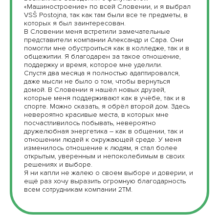
«Машиностроение» по всей Словении, и я выбрал
VSŠ Postojna, так как там были все те предметы, в
которых я был заинтересован.
В Словении меня встретили замечательные
представители компании Александр и Сара. Они
помогли мне обустроиться как в колледже, так и в
общежитии. Я благодарен за такое отношение,
поддержку и время, которое мне уделили.
Спустя два месяца я полностью адаптировался,
даже мысли не было о том, чтобы вернуться
домой. В Словении я нашёл новых друзей,
которые меня поддерживают как в учёбе, так и в
спорте. Можно сказать, я обрёл второй дом. Здесь
невероятно красивые места, в которых мне
посчастливилось побывать, невероятно
дружелюбная энергетика – как в общении, так и
отношении людей к окружающей среде. У меня
изменилось отношение к людям, я стал более
открытым, уверенным и непоколебимым в своих
решениях и выборе.
Я ни капли не жалею о своем выборе и доверии, и
ещё раз хочу выразить огромную благодарность
всем сотрудникам компании 2TM.