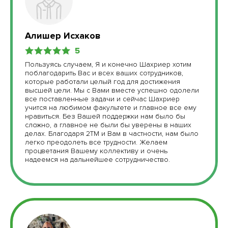
Алишер Исхаков
5
Пользуясь случаем, Я и конечно Шахриер хотим
поблагодарить Вас и всех ваших сотрудников,
которые работали целый год для достижения
высшей цели. Мы с Вами вместе успешно одолели
все поставленные задачи и сейчас Шахриер
учится на любимом факультете и главное все ему
нравиться. Без Вашей поддержки нам было бы
Я согласен(а) на обработку моих персональных
сложно, а главное не были бы уверены в наших
данных
делах. Благодаря 2ТМ и Вам в частности, нам было
легко преодолеть все трудности. Желаем
Я согласен(а) с условиями использования
процветания Вашему коллективу и очень
надеемся на дальнейшее сотрудничество.