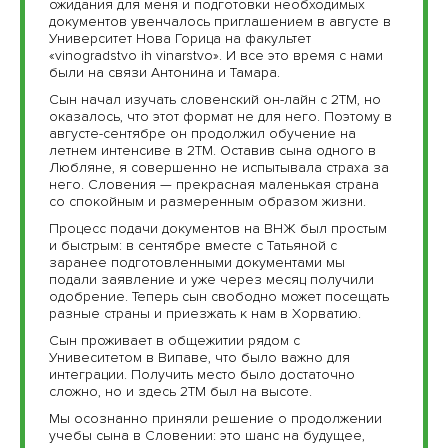
ожидания для меня и подготовки необходимых
документов увенчалось приглашением в августе в
Университет Нова Горица на факультет
«vinogradstvo ih vinarstvo». И все это время с нами
были на связи Антонина и Тамара.
Сын начал изучать словенский он-лайн с 2ТМ, но
оказалось, что этот формат не для него. Поэтому в
августе-сентябре он продолжил обучение на
летнем интенсиве в 2ТМ. Оставив сына одного в
Любляне, я совершенно не испытывала страха за
него. Словения — прекрасная маленькая страна
со спокойным и размеренным образом жизни.
Процесс подачи документов на ВНЖ был простым
и быстрым: в сентябре вместе с Татьяной с
заранее подготовленными документами мы
подали заявление и уже через месяц получили
одобрение. Теперь сын свободно может посещать
разные страны и приезжать к нам в Хорватию.
Сын проживает в общежитии рядом с
Унивеситетом в Випаве, что было важно для
интеграции. Получить место было достаточно
сложно, но и здесь 2ТМ был на высоте.
Мы осознанно приняли решение о продолжении
учебы сына в Словении: это шанс на будущее,