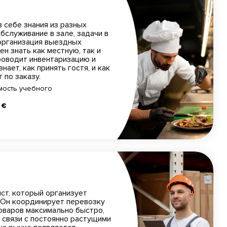
 себе знания из разных
обслуживание в зале, задачи в
 организация выездных
н знать как местную, так и
роводит инвентаризацию и
нает, как принять гостя, и как
 по заказу.
мость учебного
 €
ист, который организует
 Он координирует перевозку
оваров максимально быстро,
В связи с постоянно растущими