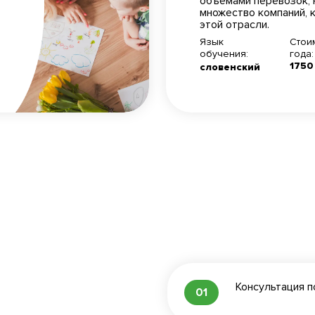
объемами перевозок, 
множество компаний, 
этой отрасли.
Язык
Стои
обучения:
года:
1750
словенский
Консультация 
01