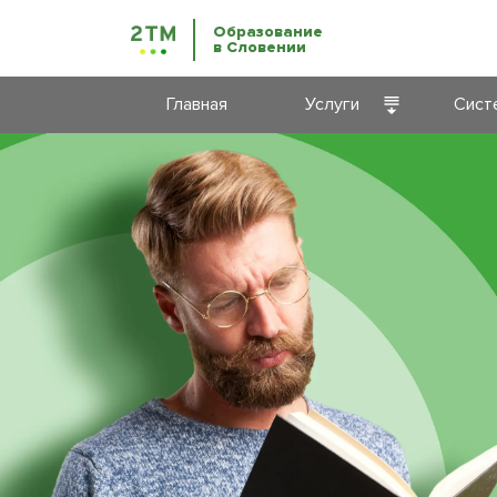
Образование
в Словении
Главная
Услуги
Сист
Курсы
Срок
словенского
языка
Высш
Образование
Проф
в Словении
обра
ВНЖ
Обра
Словении
взро
Бизнес-
Обра
иммиграция
прог