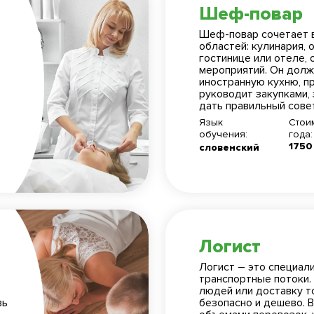
Шеф-повар
Шеф-повар сочетает в
областей: кулинария, 
гостинице или отеле,
мероприятий. Он долже
иностранную кухню, п
руководит закупками, з
дать правильный совет
Язык
Стои
обучения:
года:
1750
словенский
Логист
Логист – это специал
транспортные потоки.
людей или доставку т
вь
безопасно и дешево. 