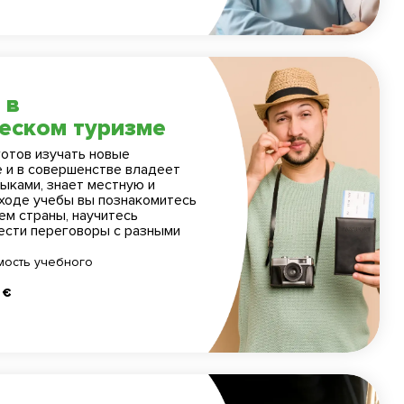
 в
еском туризме
готов изучать новые
е и в совершенстве владеет
ыками, знает местную и
 ходе учебы вы познакомитесь
ем страны, научитесь
вести переговоры с разными
мость учебного
 €