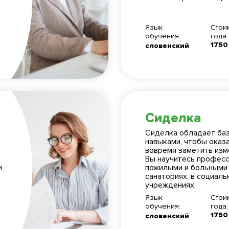
Язык
Стои
обучения:
года:
1750
словенский
Сиделка
 консультация
 на консультацию
Сиделка обладает ба
навыками, чтобы оказ
вовремя заметить изм
Вы научитесь професс
и
пожилыми и больными л
санаториях, в социал
учреждениях.
Язык
Стои
обучения:
года:
1750
словенский