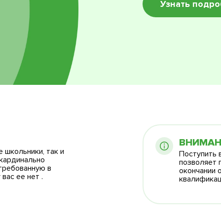
Узнать подр
ема образования
ВНИМАН
 школьники, так и
Поступить 
 кардинально
позволяет 
требованную в
окончании 
вас ее нет .
квалификац