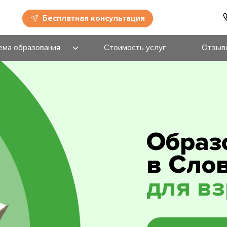
Бесплатная консультация
ема образования
Стоимость услуг
Отзыв
и поступления
ее образование
ессиональное
Образ
зование
в Сло
зование для
слых
для в
зовательные
раммы