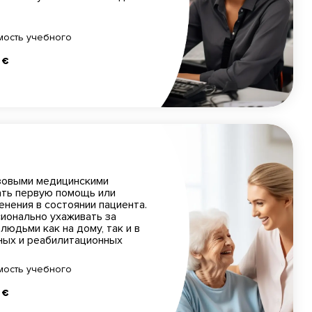
мость учебного
 €
зовыми медицинскими
ать первую помощь или
енения в состоянии пациента.
ионально ухаживать за
юдьми как на дому, так и в
ьных и реабилитационных
мость учебного
 €