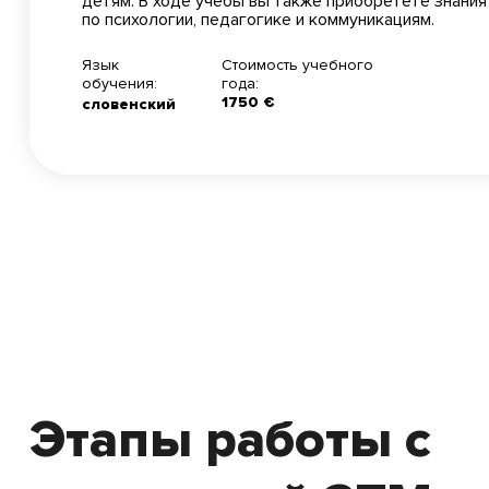
детям. В ходе учебы вы также приобретете знания
по психологии, педагогике и коммуникациям.
Язык
Стоимость учебного
обучения:
года:
1750 €
словенский
Этапы работы с