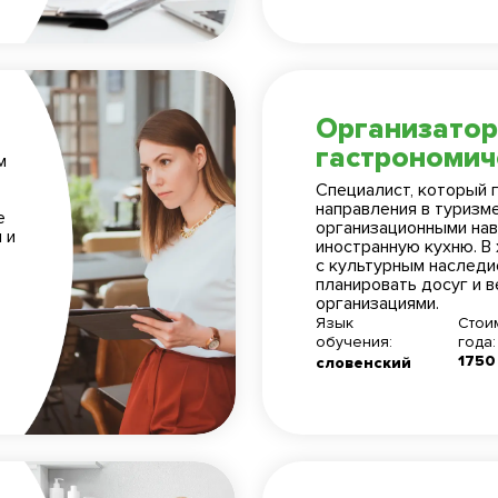
отку моих персональных данных
отку моих персональных данных
Организатор
ями использования
ями использования
гастрономич
м
Специалист, который 
направления в туризм
е
организационными нав
 и
иностранную кухню. В
с культурным наследи
планировать досуг и 
организациями.
Язык
Стои
обучения:
года:
1750
словенский