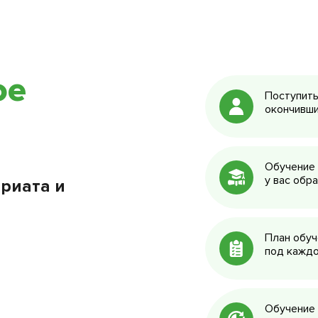
ое
Поступить
окончивши
Обучение 
у вас обр
риата и
План обуч
под каждо
Обучение 