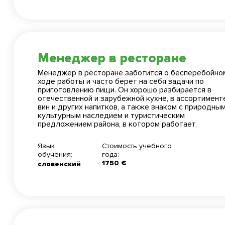
Я согласен(а) на обраб
Я согласен(а) на обраб
Менеджер в ресторане
Я согласен(а) с услови
Я согласен(а) с услови
Менеджер в ресторане заботится о бесперебойно
ходе работы и часто берет на себя задачи по
приготовлению пищи. Он хорошо разбирается в
отечественной и зарубежной кухне, в ассортимент
вин и других напитков, а также знаком с природным
культурным наследием и туристическим
предложением района, в котором работает.
Язык
Стоимость учебного
обучения:
года:
1750 €
словенский