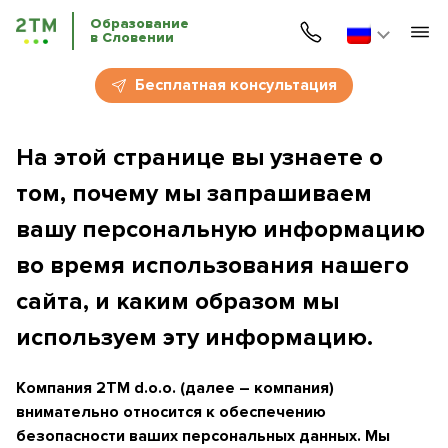
Образование
в Словении
Главная
Бесплатная консультация
Услуги
На этой странице вы узнаете о
Курсы словенского языка
том, почему мы запрашиваем
Образование в Словении
вашу персональную информацию
во время использования нашего
ВНЖ Словении
сайта, и каким образом мы
Бизнес-иммиграция
используем эту информацию.
Система образования
Компания 2ТМ d.o.o. (далее – компания)
внимательно относится к обеспечению
Сроки поступления
Стоимость услуг
безопасности ваших персональных данных. Мы