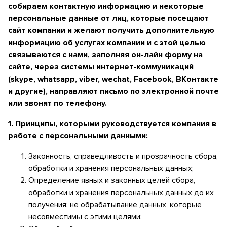
собираем контактную информацию и некоторые
Высшее образование
Отзывы
персональные данные от лиц, которые посещают
сайт компании и желают получить дополнительную
Профессиональное образование
Новости
информацию об услугах компании и с этой целью
связываются с нами, заполняя он-лайн форму на
Образование для взрослых
Новости
Контакты
сайте, через системы интернет-коммуникаций
(skype, whatsapp, viber, wechat, Facebook, ВКонтакте
Образовательные программы
Блог
и другие), направляют письмо по электронной почте
или звонят по телефону.
Система образования
Мероприятия
1. Принципы, которыми руководствуется компания в
работе с персональными данными:
Законность, справедливость и прозрачность сбора,
обработки и хранения персональных данных;
Определение явных и законных целей сбора,
обработки и хранения персональных данных до их
получения; не обрабатывание данных, которые
несовместимы с этими целями;