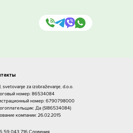
нтакты
 svetovanje za izobraževanje, d.o.o.
оговый номер: 86534084
истрационный номер: 6790798000
огоплательщик: Да (SI86534084)
ование компании: 26.02.2015
6 59 043 716
Словения