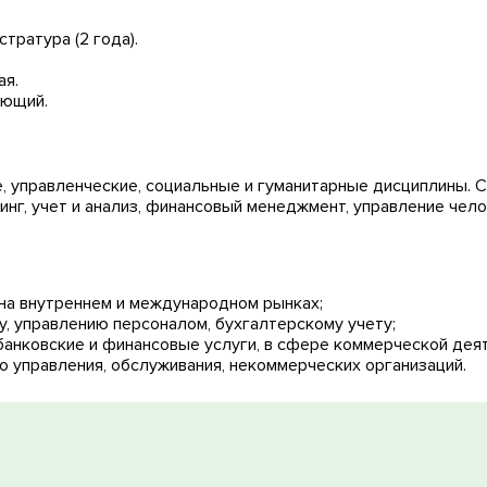
ема образования
стратура (2 года).
ая.
яющий.
 управленческие, социальные и гуманитарные дисциплины. 
инг, учет и анализ, финансовый менеджмент, управление чел
на внутреннем и международном рынках;
у, управлению персоналом, бухгалтерскому учету;
банковские и финансовые услуги, в сфере коммерческой деят
о управления, обслуживания, некоммерческих организаций.
 консультация