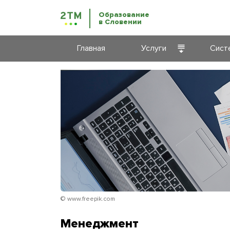
Образование
в Словении
Главная
Услуги
Сист
Курсы
Срок
словенского
языка
Высш
Образование
Проф
в Словении
обра
ВНЖ
Обра
Словении
взро
Бизнес-
Обра
© www.freepik.com
иммиграция
прог
Менеджмент