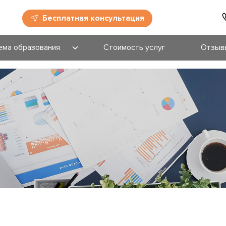
Бесплатная консультация
ема образования
Стоимость услуг
Отзыв
и поступления
ее образование
ессиональное
зование
зование для
слых
зовательные
раммы