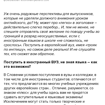
@Sebastian Voortman/pexels.com
Уж очень радужные перспективы для выпускников,
которые не уделяли должного внимания урокам
английского, да? Ну, может про «легко» в заголовке –
действительно слегка перебор… И, тем не менее, не
спешите отправлять своё желание по поводу учебы за
границей в разряд неосуществимых, если с
иностранным языком в школе «не сложилось, не
срослось». Поступить в европейский вуз, имея «трояк
по инглишу», на самом деле реально! И не слушайте
тех, кто скажет вам обратное.
Поступить в иностранный ВУЗ, не зная языка – как
это возможно?
В Словении условия поступления в вузы и колледжи, в
том числе для иностранных студентов, отличаются от
тех, что предлагаются во многих учебных учреждениях
других европейских стран… Отличие, разумеется, со
знаком «плюс»: для учебы здесь вам не придётся
сдавать вступительные и языковые экзамены!
Исключением могут стать только творческие и