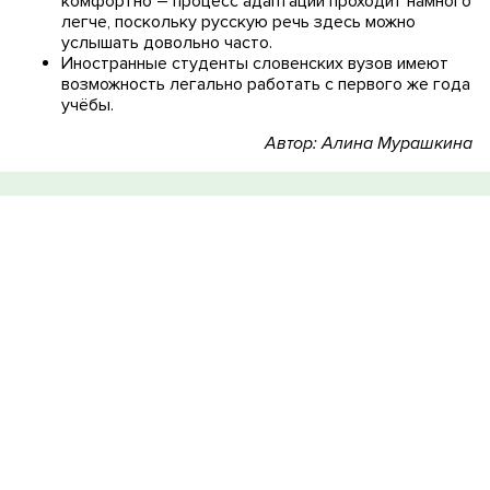
комфортно – процесс адаптации проходит намного
легче, поскольку русскую речь здесь можно
услышать довольно часто.
Иностранные студенты словенских вузов имеют
возможность легально работать с первого же года
учёбы.
Автор: Алина Мурашкина
Запишитесь на
бесплатную
консультацию
Заполните форму. Наши менеджеры свяжутся с вами в
ближайшее время