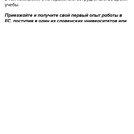
учебы.
Приезжайте и получите свой первый опыт работы в
ЕС, поступив в один из словенских университетов или
колледжей!
Хотите получить больше информации
об образовании в
Словении?
Заполните форму ниже и наши менеджеры
свяжутся с вами в ближайшее время.
Автор: Лидия Минанова Кустербайн
Запишитесь на
бесплатную
консультацию