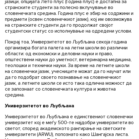
јазици, опцијата Лето плус (Година плус) е достапна за
странските студенти за полесно вклучување во
словенечката средина. Година плус е збир на содржини и
предмети (освен словенечкиот јазик), кој им овозможува
на странските студенти да го продолжат својот
студентски статус со исполнување на одредени услови.
Покрај тоа, Универзитетот во Љубљана секоја година
организира богата палета на летни школи во различни
области: од економски и деловни науки и право,
општествени науки до уметност, ветеринарна медицина,
теолошки и технички науки. За време на летните школи
на словенечки јазик, учесниците можат да го научат или
да го подобрат своето познавање на словенечкиот
јазик, а летните школи се исто така одлична можност да
се запознаат со словенечката култура и животна
средина.
Универзитетот во Љубљана
Универзитетот во Љубљана е единствениот словенечки
универзитет кој е меѓу 500-те најдобри универзитети во
светот, според академското рангирање на светските
универзитети (ARWU), попознато како Шангајска листа.