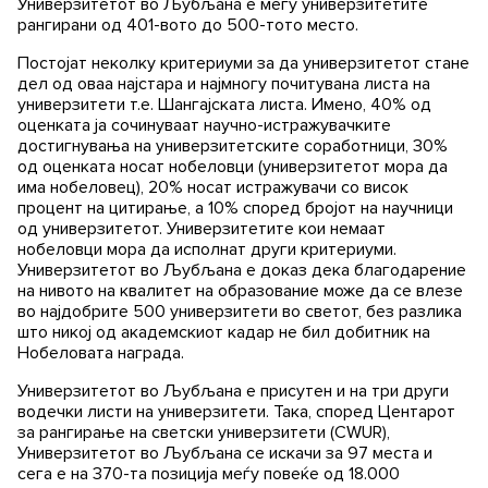
Универзитетот во Љубљана е меѓу универзитетите
рангирани од 401-вото до 500-тото место.
Постојат неколку критериуми за да универзитетот стане
дел од оваа најстара и најмногу почитувана листа на
универзитети т.е. Шангајската листа. Имено, 40% од
оценката ја сочинуваат научно-истражувачките
достигнувања на универзитетските соработници, 30%
од оценката носат нобеловци (универзитетот мора да
има нобеловец), 20% носат истражувачи со висок
процент на цитирање, а 10% според бројот на научници
од универзитетот. Универзитетите кои немаат
нобеловци мора да исполнат други критериуми.
Универзитетот во Љубљана е доказ дека благодарение
на нивото на квалитет на образование може да се влезе
во најдобрите 500 универзитети во светот, без разлика
што никој од академскиот кадар не бил добитник на
Нобеловата награда.
Универзитетот во Љубљана е присутен и на три други
водечки листи на универзитети. Така, според Центарот
за рангирање на светски универзитети (CWUR),
Универзитетот во Љубљана се искачи за 97 места и
сега е на 370-та позиција меѓу повеќе од 18.000