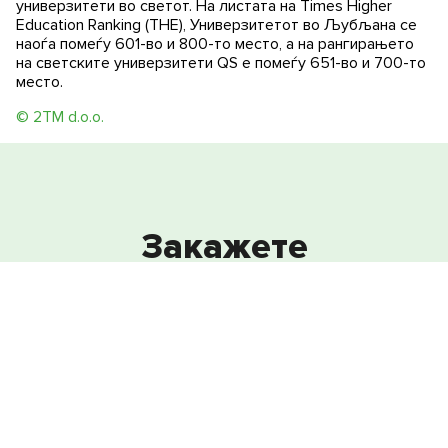
универзитети во светот. На листата на Times Higher
Education Ranking (THE), Универзитетот во Љубљана се
наоѓа помеѓу 601-во и 800-то место, а на рангирањето
на светските универзитети QS е помеѓу 651-во и 700-то
место.
© 2TM d.o.o.
Закажете
консултација
Поставете ни прашање и закажете консултација.
Нашите експерти ќе ви одговорат што е можно
поскоро.