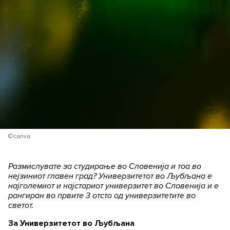
Се согласувам со обработка на моите лични
податоци
Се согласувам со условите за користење
©canva
Размислувате за студирање во Словенија и тоа во
нејзиниот главен град? Универзитетот во Љубљана е
најголемиот и најстариот универзитет во Словенија и е
рангиран во првите 3 отсто од универзитетите во
светот.
За Универзитетот во Љубљана