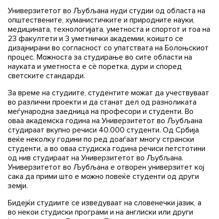
Универзитетот во Љубљана нуди студии од областа на
општествените, хуманистичките и природните науки,
медицината, технологијата, уметноста и спортот и тоа на
23 факултети и 3 уметнички академии, коишто се
дизајнирани во согласност со упатствата на Болоњскиот
процес. Можноста за студирање во сите области на
науката и уметноста е сè поретка, дури и според
светските стандарди.
За време на студиите, студентите можат да учествуваат
во различни проекти и да станат дел од разноликата
меѓународна заедница на професори и студенти. Во
оваа академска година на Универзитетот во Љубљана
студираат вкупно речиси 40.000 студенти. Од Србија
веќе неколку години по ред доаѓаат многу странски
студенти, а во оваа студиска година речиси петстотини
од нив студираат на Универзитетот во Љубљана.
Универзитетот во Љубљана е отворен универзитет кој
сака да прими што е можно повеќе студенти од други
земји.
Бидејќи студиите се изведуваат на словенечки јазик, а
во некои студиски програми и на англиски или други