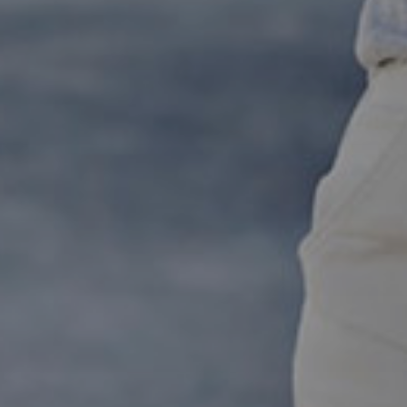
Бесплатна консултација
Се согласувам со обработка на моите лични
податоци
Се согласувам со условите за користење