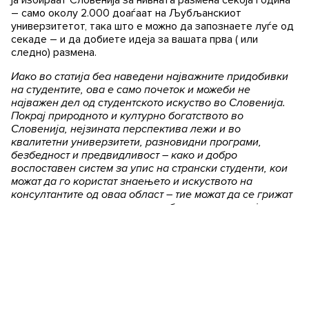
ја избираат Словенија за нивната размена секоја година
– само околу 2.000 доаѓаат на Љубљанскиот
универзитетот, така што е можно да запознаете луѓе од
секаде – и да добиете идеја за вашата прва ( или
следно) размена.
Иако во статија беа наведени најважните придобивки
на студентите, ова е само почеток и можеби не
најважен дел од студентското искуство во Словенија.
Покрај природното и културно богатството во
Словенија, нејзината перспектива лежи и во
квалитетни универзитети, разновидни програми,
безбедност и предвидливост – како и добро
воспоставен систем за упис на странски студенти, кои
можат да го користат знаењето и искуството на
консултантите од оваа област – тие можат да се грижат
за подготовка на целата потребна документација, а вие
може да се фокусирате на поважните работи – избор
на студии, учење јазик или наоѓање интересни места
за посета.
Автор: 2TM d.o.o.