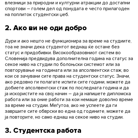
влезници за природни и културни атракции до достапни
спортови – голем дел од понудата е често прилагоден
на поплиток студентски џеб.
2. Ако ви не оди добро
Дури и ако нешто не функционира за време на студиите,
тоа не значи дека студентот веднаш ќе остане без
статус и придобивки. Високообразовниот систем во
Словенија предвидува дополнителна година на статус за
секое ниво на студии по болоњски системот или за
повторување на годината или за апсолвентски стаж, во
кои се зачувани сите права на студентски статус. Значи,
ако редовно ги полагате испити сите години, можете да
добиете апсолвентски стаж по последната година и да
ја искористите на свој начин – да ја напишете дипломска
работа или за оние работи за кои немаше доволно време
за време на студии. Меѓутоа, ако не успеете да ги
завршите сите обврски во една од годините, можете да
ја повторите, но само еднаш на секое ниво на студии.
3. Студентска работа