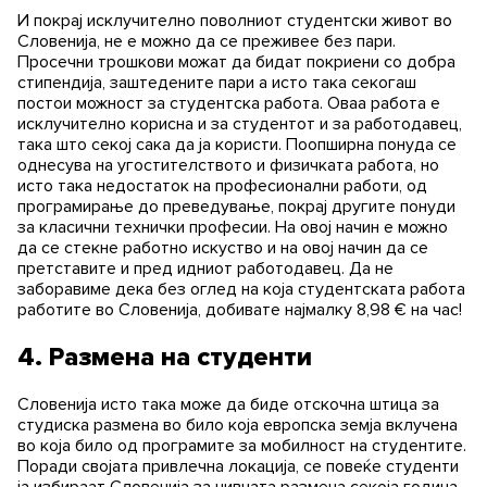
И покрај исклучително поволниот студентски живот во
Словенија, не е можно да се преживее без пари.
Просечни трошкови можат да бидат покриени со добра
стипендија, заштедените пари а исто така секогаш
постои можност за студентска работа. Оваа работа е
исклучително корисна и за студентот и за работодавец,
така што секој сака да ја користи. Поопширна понуда се
однесува на угостителството и физичката работа, но
исто така недостаток на професионални работи, од
програмирање до преведување, покрај другите понуди
за класични технички професии. На овој начин е можно
да се стекне работно искуство и на овој начин да се
претставите и пред идниот работодавец. Да не
заборавиме дека без оглед на која студентската работа
работите во Словенија, добивате најмалку 8,98 € на час!
4. Размена на студенти
Словенија исто така може да биде отскочна штица за
студиска размена во било која европска земја вклучена
во која било од програмите за мобилност на студентите.
Поради својата привлечна локација, се повеќе студенти