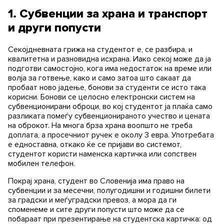
1. Субвенции за храна и транспорт
и други попусти
Секојдневната грижа на студентот е, се разбира, и
квалитетна и разновидна исхрана. Иако секој може да ја
подготви самостојно, кога има недостаток на време или
волја за готвење, како и само затоа што сакаат да
пробаат ново јадење, бонови за студенти се исто така
корисни. Бонови се целосно електронски систем на
субвенционирани оброци, во кој студентот ја плаќа само
разликата помеѓу субвенционираното учество и цената
на оброкот. На многа брза храна воопшто не треба
доплата, а просечниот ручек е околу 3 евра. Употребата
е едноставна, откако ќе се пријави во системот,
студентот користи наменска картичка или сопствен
мобилен телефон.
Покрај храна, студент во Словенија има право на
субвенции и за месечни, полугодишни и годишни билети
за градски и меѓуградски превоз, а мора да ги
споменеме и сите други попусти што може да се
побараат при презентирање на студентска картичка: од