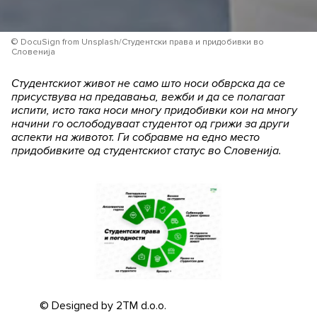
© DocuSign from Unsplash/Студентски права и придобивки во
Словенија
Студентскиот живот не само што носи обврска да се
присуствува на предавања, вежби и да се полагаат
испити, исто така носи многу придобивки кои на многу
начини го ослободуваат студентот од грижи за други
аспекти на животот. Ги собравме на едно место
придобивките од студентскиот статус во Словенија.
© Designed by 2TM d.o.o.